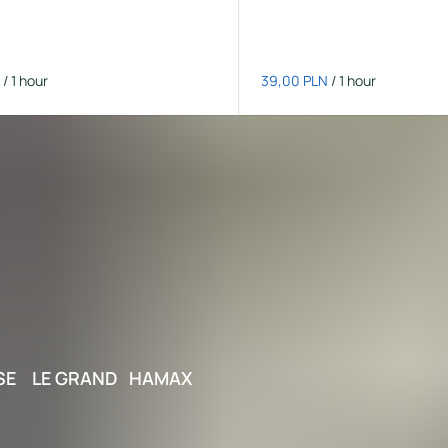
/
/
E LE GRAND HAMAX