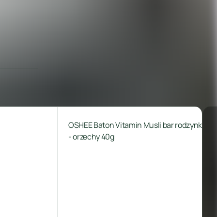
 Musli bar rodzynki
Oshee witamin water