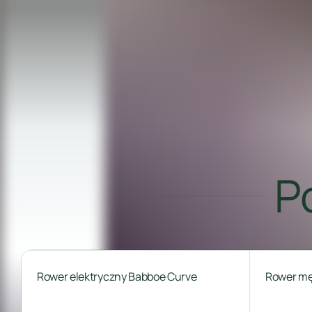
P
Rower elektryczny Babboe Curve
Rower męs