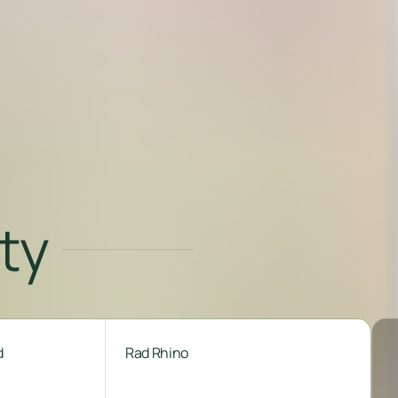
ty
d
Rad Rhino