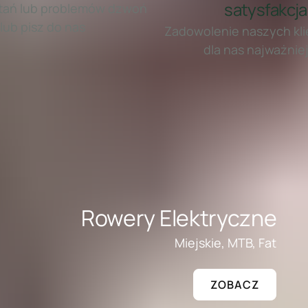
satysfakcja
ytań lub problemów dzwoń
lub pisz do nas
Zadowolenie naszych kli
dla nas najważnie
Rowery Elektryczne
Miejskie, MTB, Fat
ZOBACZ