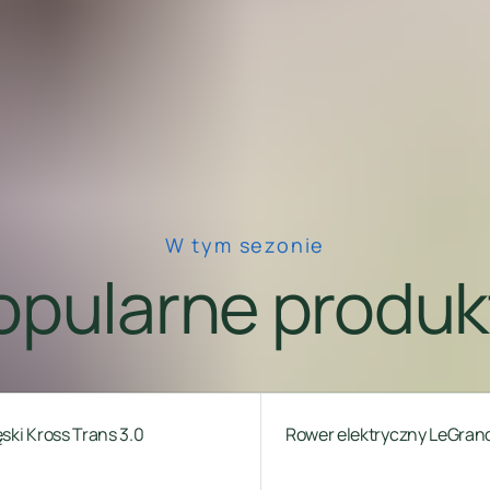
W tym sezonie
opularne produk
ki Kross Trans 3.0
Rower elektryczny LeGran