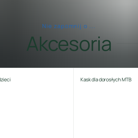
Nie zapomnij o ...
Akcesoria
sk dla dorosłych MTB
OSHEE Baton Vitamin
- orzechy 40g