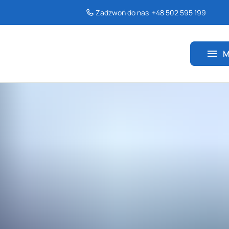
Akcesoria
Zadzwoń do nas
+48 502 595 199
Wszystkie rowery
Winter time
M