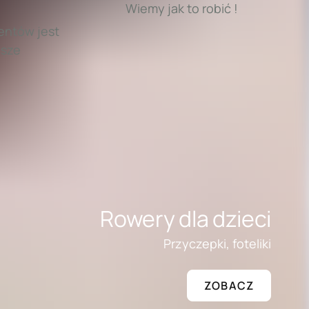
Wiemy jak to robić !
entów jest
jsze
Rowery dla dzieci
Przyczepki, foteliki
ZOBACZ