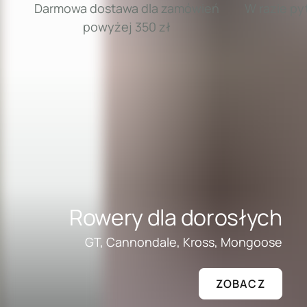
Darmowa dostawa dla zamówień
W razie p
powyżej 350 zł
Rowery dla dorosłych
GT, Cannondale, Kross, Mongoose
ZOBACZ