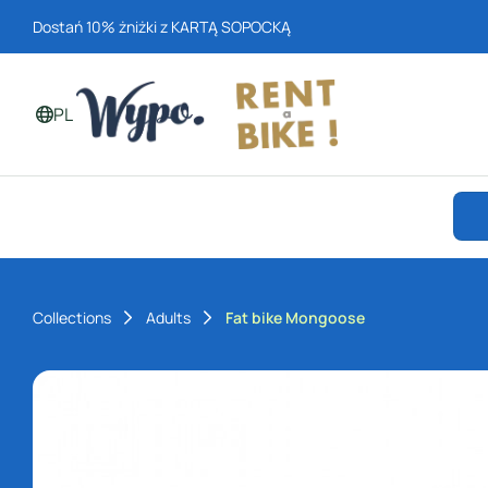
Dostań 10% żniżki z KARTĄ SOPOCKĄ
PL
Po
lsk
i
Collections
Adults
Fat bike Mongoose