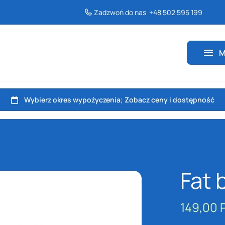
Akcesoria
Zadzwoń do nas
+48 502 595 199
Wszystkie rowery
Winter time
M
Fat 