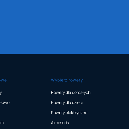
owe
Wybierz rowery
y
Rowery dla dorosłych
rłowo
Rowery dla dzieci
Rowery elektryczne
um
Akcesoria