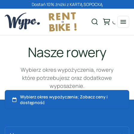
Dostań 10% żniżki z KARTĄ SOPOCKĄ
Nasze rowery
Wszystkie rowery
Wybierz okres wypożyczenia, rowery
które potrzebujesz oraz dodatkowe
Rowery dla dorosłych
wyposażenie.
Rowery dla dzieci
Rowery elektryczne
Akcesoria
Wszystkie rowery