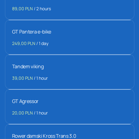
/
GT Pantera e-bike
/
Tandem viking
/
GT Agressor
/
Rower damski Kross Trans 3.0