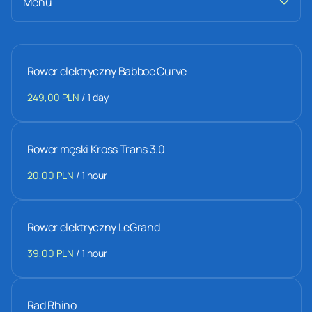
Winter time
Menu
Rower elektryczny Babboe Curve
/
Rower męski Kross Trans 3.0
/
Rower elektryczny LeGrand
/
Rad Rhino