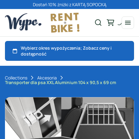
Dostań 10% żniżki z KARTĄ SOPOCKĄ
Collections
Akcesoria
Transporter dla psa XXL Aluminium 104 x 90,5 x 69 cm