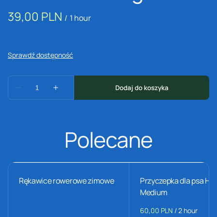
/
Polecane
Rękawice rowerowe zimowe
Przyczepka dla psa H
Medium
/