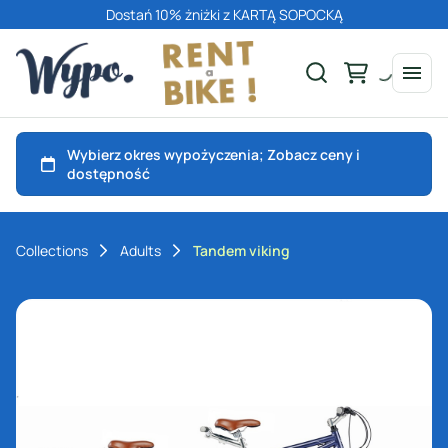
Dostań 10% żniżki z KARTĄ SOPOCKĄ
Collections
Adults
Tandem viking