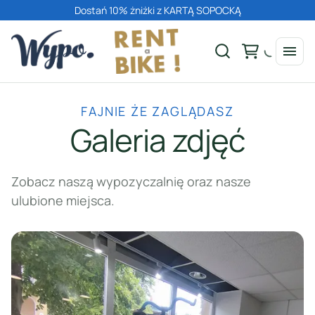
Dostań 10% żniżki z KARTĄ SOPOCKĄ
FAJNIE ŻE ZAGLĄDASZ
Galeria zdjęć
Zobacz naszą wypozyczalnię oraz nasze
ulubione miejsca.